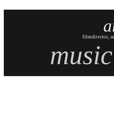
a
filmdirector, ar
music